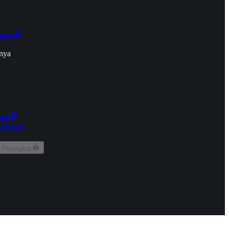
onan
nya
kun
aringan
 Perangkat