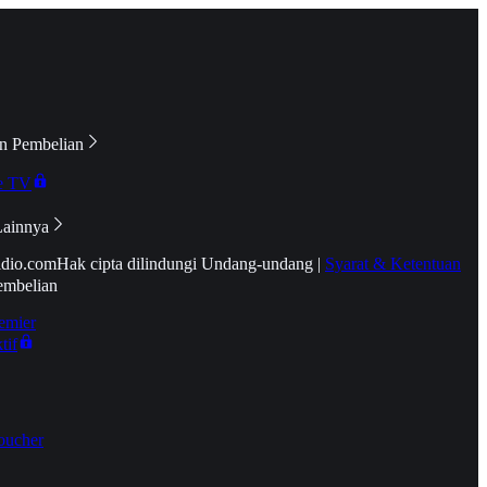
n Pembelian
e TV
Lainnya
idio.com
Hak cipta dilindungi Undang-undang
|
Syarat & Ketentuan
embelian
emier
tif
oucher