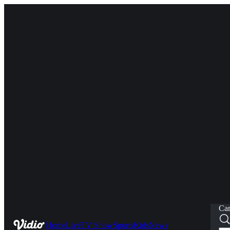
Car
Home
Live
TV Show
Sports
Kids
News