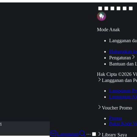
Mode Anak
Langganan da
Hubungkan k
Pengaturan
Bantuan dan 
Hak Cipta ©2026 V
Langganan dan P
Langganan Pr
Langganan Ak
Voucher Promo
Promo
Pakai Kode V
i
Langganan
···
Library Saya