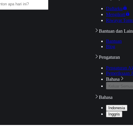
Daftarku
Mengikuti
Riwayat Tont
Bantuan dan Lain
Bantuan
Blog
Pengaturan
Pengaturan A
Pemeriksaan J
Bahasa
Keluar Semua
Bahasa
Indonesia
Inggris