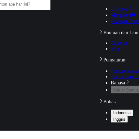
Daftarku
Mengikuti
Riwayat Tont
Bantuan dan Lain
Bantuan
Blog
Pengaturan
Pengaturan A
Pemeriksaan J
Bahasa
Keluar Semua
Bahasa
Indonesia
Inggris