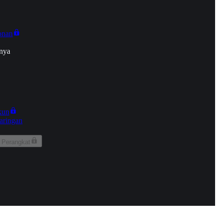
onan
nya
kun
aringan
 Perangkat