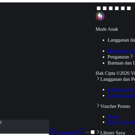
Mode Anak
Langganan da
Hubungkan k
Pengaturan
Bantuan dan 
Hak Cipta ©2026 V
Langganan dan P
Langganan Pr
Langganan Ak
Voucher Promo
Promo
Pakai Kode V
i
Langganan
···
Library Saya