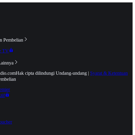
n Pembelian
e TV
Lainnya
idio.com
Hak cipta dilindungi Undang-undang
|
Syarat & Ketentuan
embelian
emier
tif
oucher