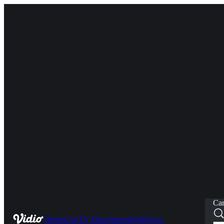
Car
Home
Live
TV Show
Sports
Kids
News