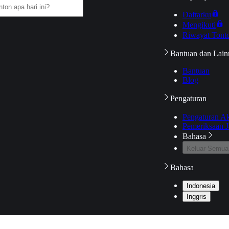
Daftarku
Mengikuti
Riwayat Tont
Bantuan dan Lain
Bantuan
Blog
Pengaturan
Pengaturan A
Pemeriksaan J
Bahasa
Keluar Semua
Bahasa
Indonesia
Inggris