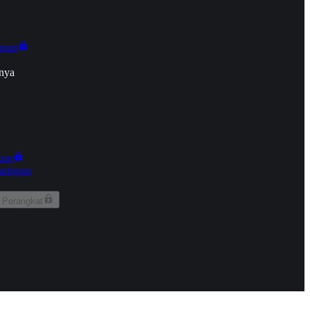
onan
nya
kun
aringan
 Perangkat