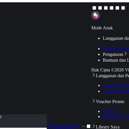
Mode Anak
Langganan da
Hubungkan k
Pengaturan
Bantuan dan 
Hak Cipta ©2026 V
Langganan dan P
Langganan Pr
Langganan Ak
Voucher Promo
Promo
Pakai Kode V
i
Langganan
···
Library Saya