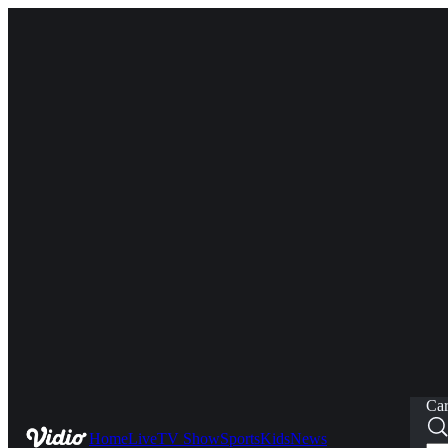
Car
Home
Live
TV Show
Sports
Kids
News