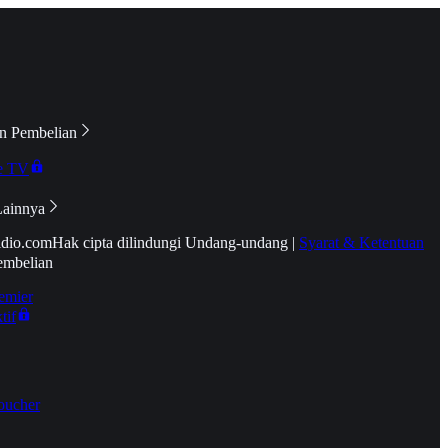
n Pembelian
e TV
Lainnya
idio.com
Hak cipta dilindungi Undang-undang
|
Syarat & Ketentuan
embelian
emier
tif
oucher