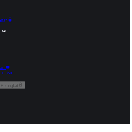
onan
nya
kun
aringan
 Perangkat