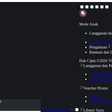
Mode Anak
Langganan da
Hubungkan k
Pengaturan
Bantuan dan 
Hak Cipta ©2026 V
Langganan dan P
Langganan Pr
Langganan Ak
Voucher Promo
Promo
Pakai Kode V
i
Langganan
···
Library Saya