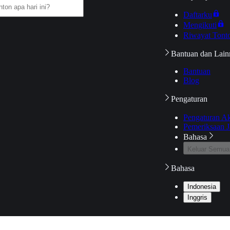
Daftarku
Mengikuti
Riwayat Tont
Bantuan dan Lain
Bantuan
Blog
Pengaturan
Pengaturan A
Pemeriksaan J
Bahasa
Keluar Semua
Bahasa
Indonesia
Inggris