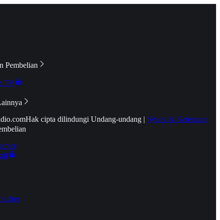
n Pembelian
e TV
Lainnya
idio.com
Hak cipta dilindungi Undang-undang
|
Syarat & Ketentuan
embelian
emier
tif
oucher