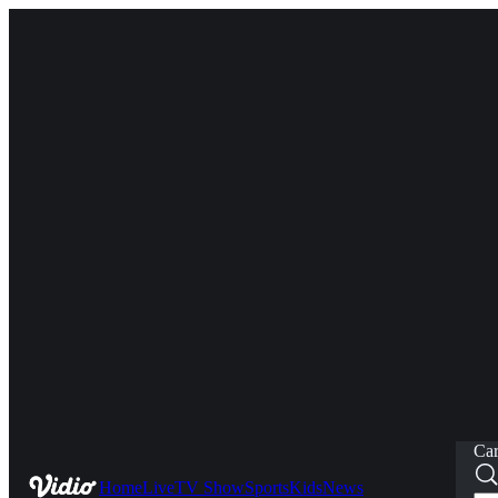
Car
Home
Live
TV Show
Sports
Kids
News