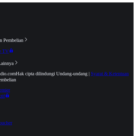
n Pembelian
e TV
Lainnya
idio.com
Hak cipta dilindungi Undang-undang
|
Syarat & Ketentuan
embelian
emier
tif
oucher