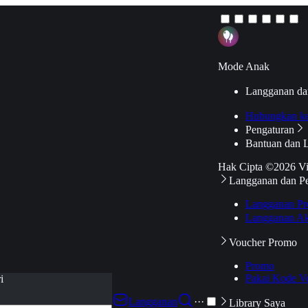
Mode Anak
Langganan da
Hubungkan k
Pengaturan
Bantuan dan 
Hak Cipta ©2026 V
Langganan dan P
Langganan Pr
Langganan Ak
Voucher Promo
Promo
Pakai Kode V
i
Langganan
···
Library Saya