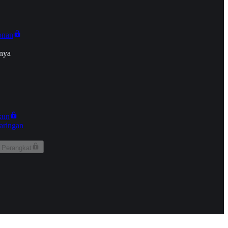
onan
nya
kun
aringan
 Perangkat