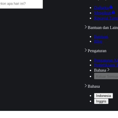
Daftarku
Mengikuti
Riwayat Tont
Bantuan dan Lain
Bantuan
Blog
Pengaturan
Pengaturan A
Pemeriksaan J
Bahasa
Keluar Semua
Bahasa
Indonesia
Inggris