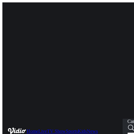
Car
Home
Live
TV Show
Sports
Kids
News