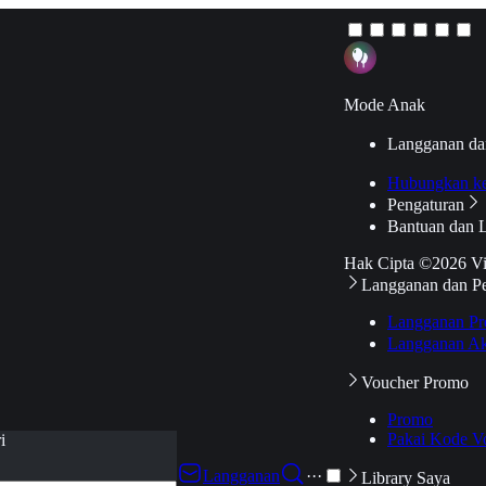
Mode Anak
Langganan da
Hubungkan k
Pengaturan
Bantuan dan 
Hak Cipta ©2026 V
Langganan dan P
Langganan Pr
Langganan Ak
Voucher Promo
Promo
Pakai Kode V
i
Langganan
···
Library Saya