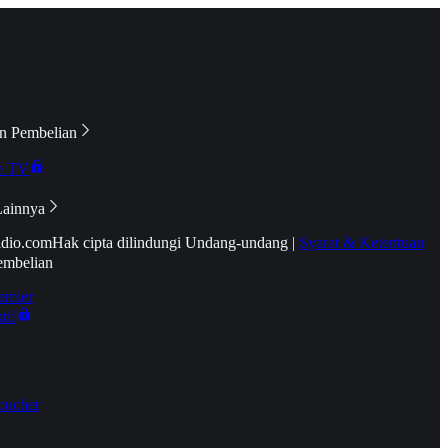
n Pembelian
e TV
Lainnya
idio.com
Hak cipta dilindungi Undang-undang
|
Syarat & Ketentuan
embelian
emier
tif
oucher