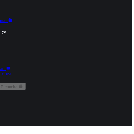
onan
nya
kun
aringan
 Perangkat