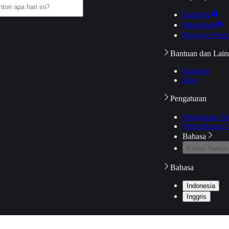
Daftarku
Mengikuti
Riwayat Tont
Bantuan dan Lain
Bantuan
Blog
Pengaturan
Pengaturan A
Pemeriksaan J
Bahasa
Keluar Semua
Bahasa
Indonesia
Inggris