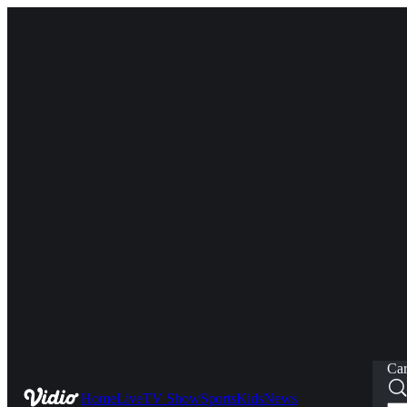
Car
Home
Live
TV Show
Sports
Kids
News