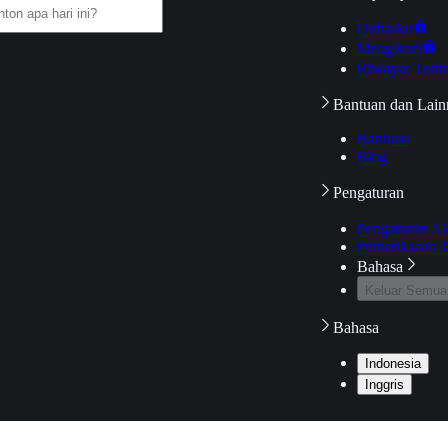
Daftarku
Mengikuti
Riwayat Tont
Bantuan dan Lain
Bantuan
Blog
Pengaturan
Pengaturan A
Pemeriksaan J
Bahasa
Keluar Semua
Bahasa
Indonesia
Inggris