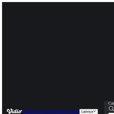
Car
Home
Live
Sports
Series
Movies
Kids
Lainnya