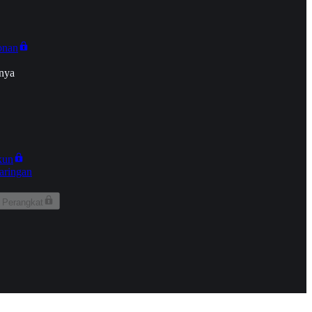
onan
nya
kun
aringan
 Perangkat