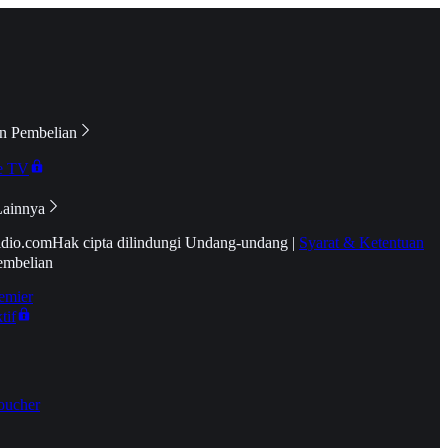
n Pembelian
e TV
Lainnya
idio.com
Hak cipta dilindungi Undang-undang
|
Syarat & Ketentuan
embelian
emier
tif
oucher