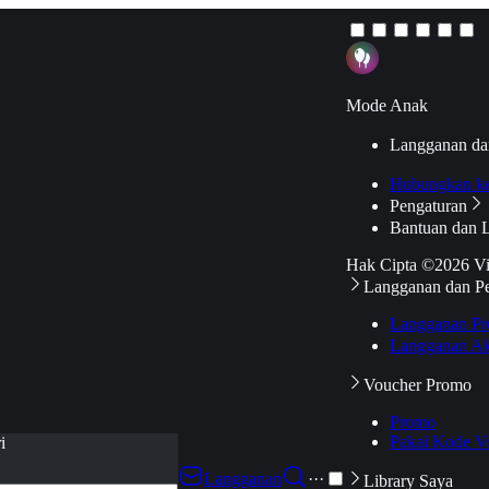
Mode Anak
Langganan da
Hubungkan k
Pengaturan
Bantuan dan 
Hak Cipta ©2026 V
Langganan dan P
Langganan Pr
Langganan Ak
Voucher Promo
Promo
Pakai Kode V
i
Langganan
···
Library Saya