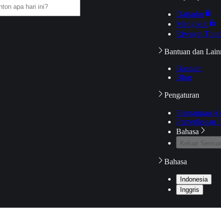
Daftarku
Mengikuti
Riwayat Tont
Bantuan dan Lain
Bantuan
Blog
Pengaturan
Pengaturan A
Pemeriksaan J
Bahasa
Keluar Semua
Bahasa
Indonesia
Inggris