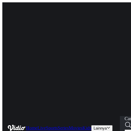
Car
Home
Live
Sports
Series
Movies
Kids
Lainnya