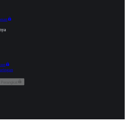
onan
nya
kun
aringan
 Perangkat