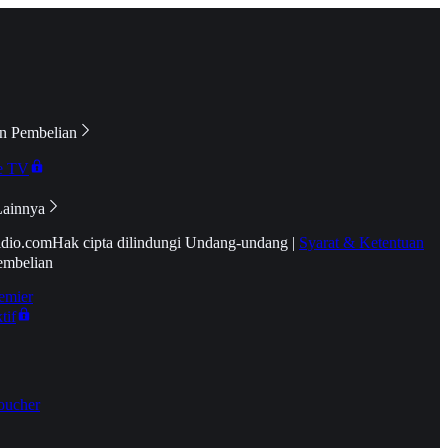
n Pembelian
e TV
Lainnya
idio.com
Hak cipta dilindungi Undang-undang
|
Syarat & Ketentuan
embelian
emier
tif
oucher