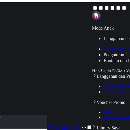
Mode Anak
Langganan da
Hubungkan k
Pengaturan
Bantuan dan 
Hak Cipta ©2026 V
Langganan dan P
Langganan Pr
Langganan Ak
Voucher Promo
Promo
Pakai Kode V
i
Langganan
···
Library Saya