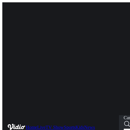
Car
Home
Live
TV Show
Sports
Kids
News