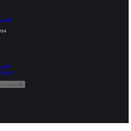
onan
nya
kun
aringan
 Perangkat