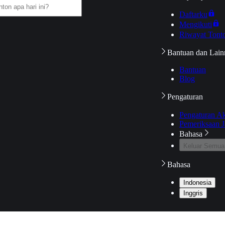
Daftarku
Mengikuti
Riwayat Tont
Bantuan dan Lain
Bantuan
Blog
Pengaturan
Pengaturan A
Pemeriksaan J
Bahasa
Keluar Semua
Bahasa
Indonesia
Inggris