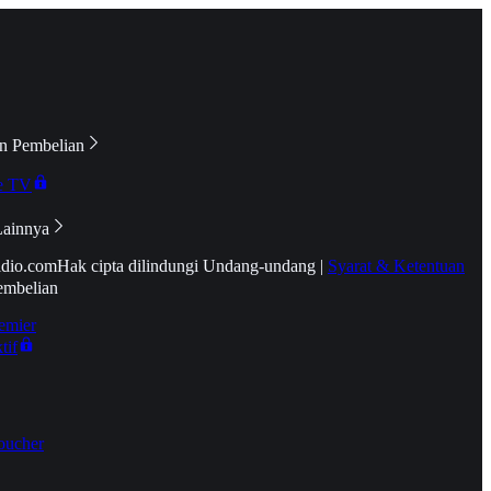
n Pembelian
e TV
Lainnya
idio.com
Hak cipta dilindungi Undang-undang
|
Syarat & Ketentuan
embelian
emier
tif
oucher