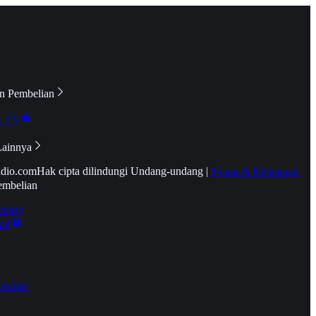
n Pembelian
e TV
Lainnya
idio.com
Hak cipta dilindungi Undang-undang
|
Syarat & Ketentuan
embelian
emier
tif
oucher