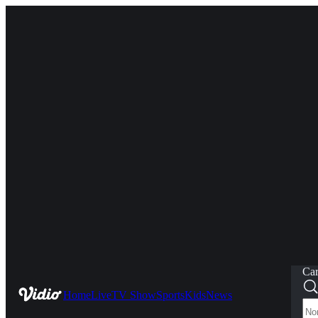
Car
Home
Live
TV Show
Sports
Kids
News