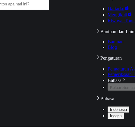
Daftarku
Mengikuti
Riwayat Tont
Bantuan dan Lain
Bantuan
Blog
Pengaturan
Pengaturan A
Pemeriksaan J
Bahasa
Keluar Semua
Bahasa
Indonesia
Inggris