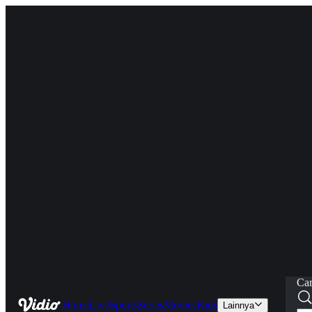
Car
Home
Live
Sports
Series
Movies
Kids
Lainnya