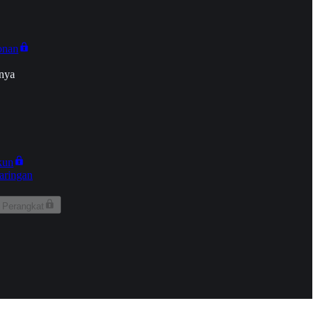
onan
nya
kun
aringan
 Perangkat