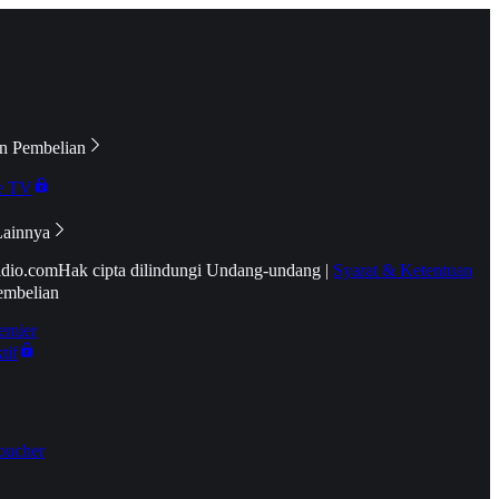
n Pembelian
e TV
Lainnya
idio.com
Hak cipta dilindungi Undang-undang
|
Syarat & Ketentuan
embelian
emier
tif
oucher