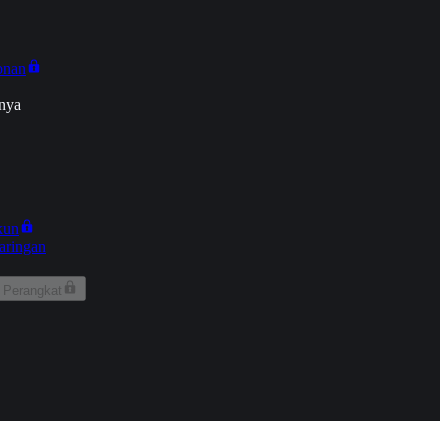
onan
nya
kun
aringan
 Perangkat