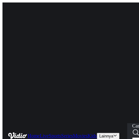
Car
Home
Live
Sports
Series
Movies
Kids
Lainnya