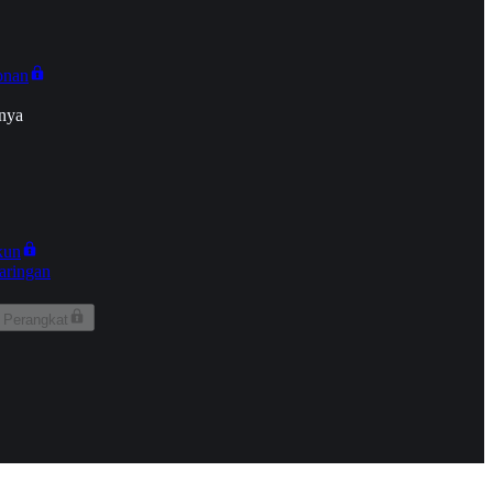
onan
nya
kun
aringan
 Perangkat