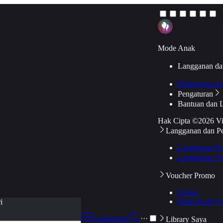
Mode Anak
Langganan da
Hubungkan k
Pengaturan
Bantuan dan 
Hak Cipta ©2026 V
Langganan dan P
Langganan Pr
Langganan Ak
Voucher Promo
Promo
Pakai Kode V
i
Langganan
···
Library Saya