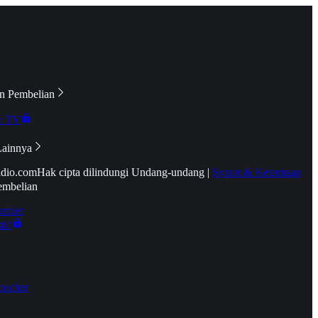
n Pembelian
e TV
Lainnya
idio.com
Hak cipta dilindungi Undang-undang
|
Syarat & Ketentuan
embelian
emier
tif
oucher