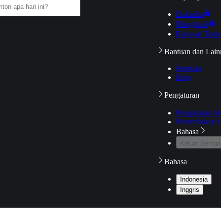
Daftarku
Mengikuti
Riwayat Tont
Bantuan dan Lain
Bantuan
Blog
Pengaturan
Pengaturan A
Pemeriksaan J
Bahasa
Keluar Semua
Bahasa
Indonesia
Inggris