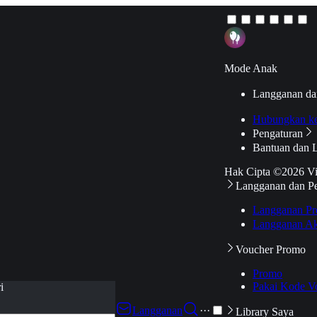
Mode Anak
Langganan da
Hubungkan k
Pengaturan
Bantuan dan 
Hak Cipta ©2026 V
Langganan dan P
Langganan Pr
Langganan Ak
Voucher Promo
Promo
Pakai Kode V
i
Langganan
···
Library Saya