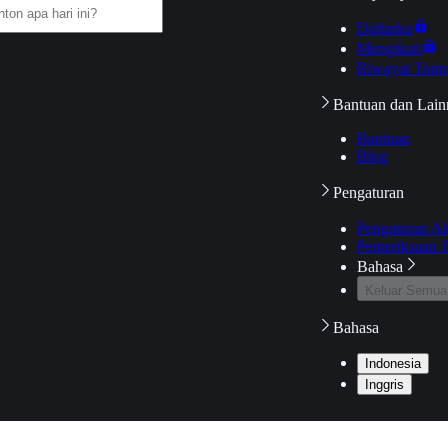
Daftarku
Mengikuti
Riwayat Tont
Bantuan dan Lain
Bantuan
Blog
Pengaturan
Pengaturan A
Pemeriksaan J
Bahasa
Keluar Semua
Bahasa
Indonesia
Inggris