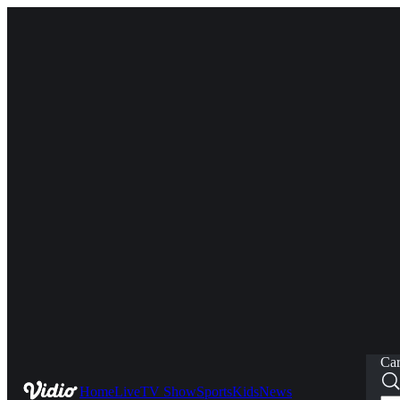
Car
Home
Live
TV Show
Sports
Kids
News