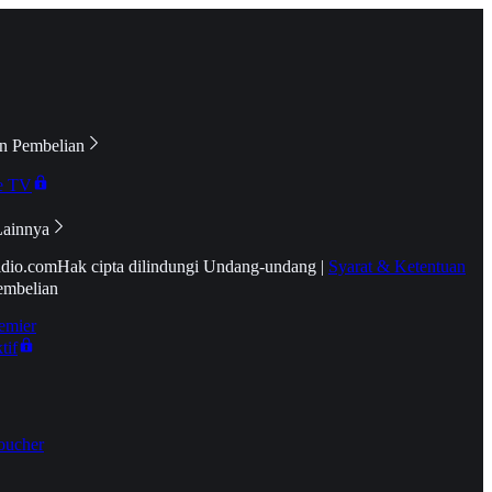
n Pembelian
e TV
Lainnya
idio.com
Hak cipta dilindungi Undang-undang
|
Syarat & Ketentuan
embelian
emier
tif
oucher