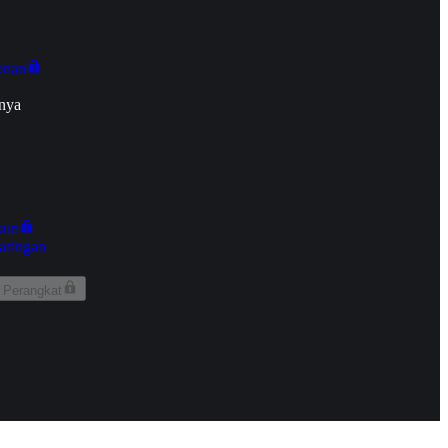
onan
nya
kun
aringan
 Perangkat