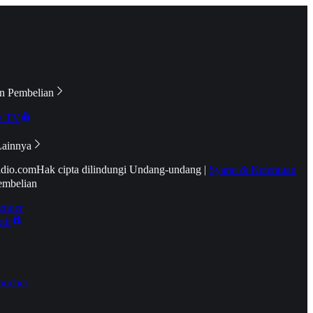
n Pembelian
e TV
Lainnya
idio.com
Hak cipta dilindungi Undang-undang
|
Syarat & Ketentuan
embelian
emier
tif
oucher