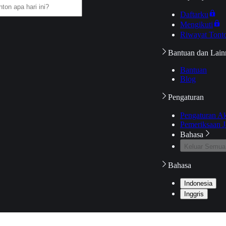
Daftarku
Mengikuti
Riwayat Tont
Bantuan dan Lain
Bantuan
Blog
Pengaturan
Pengaturan A
Pemeriksaan J
Bahasa
Keluar Semua
Bahasa
Indonesia
Inggris