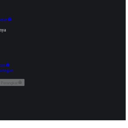
onan
nya
kun
aringan
 Perangkat