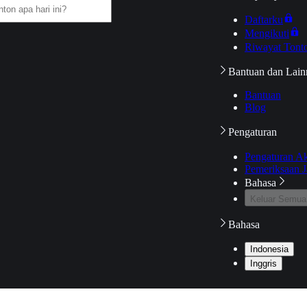
Daftarku
Mengikuti
Riwayat Tont
Bantuan dan Lain
Bantuan
Blog
Pengaturan
Pengaturan A
Pemeriksaan J
Bahasa
Keluar Semua
Bahasa
Indonesia
Inggris