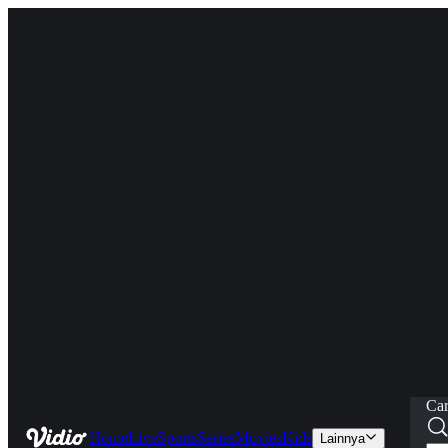
Car
Home
Live
Sports
Series
Movies
Kids
Lainnya