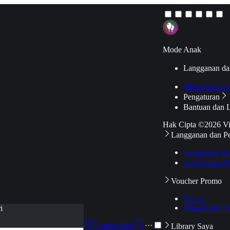
Mode Anak
Langganan da
Hubungkan k
Pengaturan
Bantuan dan 
Hak Cipta ©2026 V
Langganan dan P
Langganan Pr
Langganan Ak
Voucher Promo
Promo
Pakai Kode V
i
Langganan
···
Library Saya