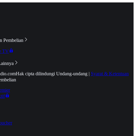
n Pembelian
e TV
Lainnya
idio.com
Hak cipta dilindungi Undang-undang
|
Syarat & Ketentuan
embelian
emier
tif
oucher