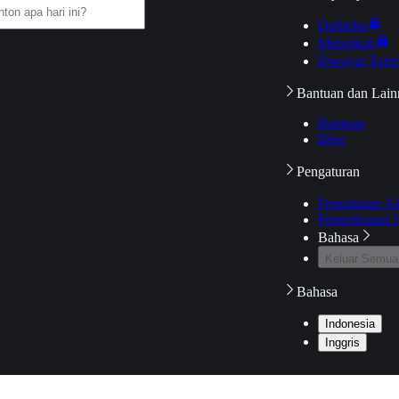
Daftarku
Mengikuti
Riwayat Tont
Bantuan dan Lain
Bantuan
Blog
Pengaturan
Pengaturan A
Pemeriksaan J
Bahasa
Keluar Semua
Bahasa
Indonesia
Inggris