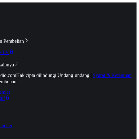
n Pembelian
e TV
Lainnya
idio.com
Hak cipta dilindungi Undang-undang
|
Syarat & Ketentuan
embelian
emier
tif
oucher