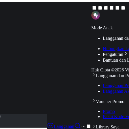
Mode Anak
Langganan da
Hubungkan k
Pengaturan
Bantuan dan 
Hak Cipta ©2026 V
Langganan dan P
Langganan Pr
Langganan Ak
Voucher Promo
Promo
Pakai Kode V
i
Langganan
···
Library Saya