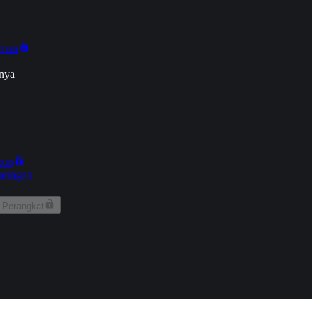
onan
nya
kun
aringan
 Perangkat