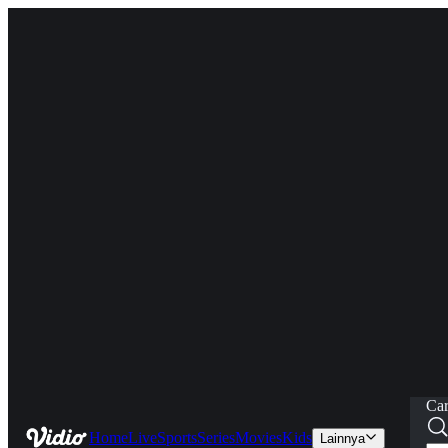
Car
Home
Live
Sports
Series
Movies
Kids
Lainnya