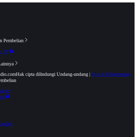
n Pembelian
e TV
Lainnya
idio.com
Hak cipta dilindungi Undang-undang
|
Syarat & Ketentuan
embelian
emier
tif
oucher