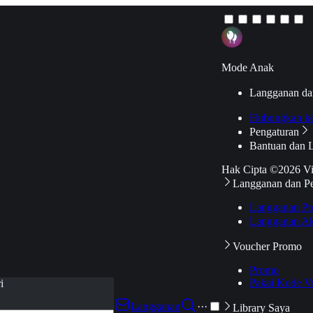
Mode Anak
Langganan da
Hubungkan k
Pengaturan
Bantuan dan 
Hak Cipta ©2026 V
Langganan dan P
Langganan Pr
Langganan Ak
Voucher Promo
Promo
Pakai Kode V
i
Langganan
···
Library Saya