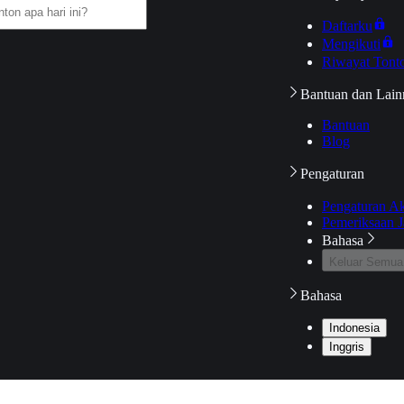
Daftarku
Mengikuti
Riwayat Tont
Bantuan dan Lain
Bantuan
Blog
Pengaturan
Pengaturan A
Pemeriksaan J
Bahasa
Keluar Semua
Bahasa
Indonesia
Inggris