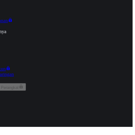
onan
nya
kun
aringan
 Perangkat