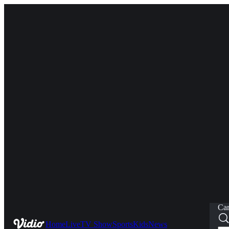
Car
Home
Live
TV Show
Sports
Kids
News