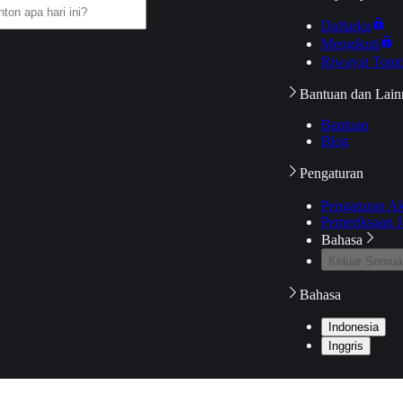
Daftarku
Mengikuti
Riwayat Tont
Bantuan dan Lain
Bantuan
Blog
Pengaturan
Pengaturan A
Pemeriksaan J
Bahasa
Keluar Semua
Bahasa
Indonesia
Inggris