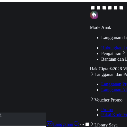
Mode Anak
Langganan da
Hubungkan k
Pengaturan
Bantuan dan 
Hak Cipta ©2026 V
Langganan dan P
Langganan Pr
Langganan Ak
Voucher Promo
Promo
Pakai Kode V
i
Langganan
···
Library Saya