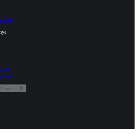
onan
nya
kun
aringan
 Perangkat