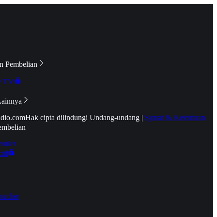
n Pembelian
e TV
Lainnya
idio.com
Hak cipta dilindungi Undang-undang
|
Syarat & Ketentuan
embelian
emier
tif
oucher