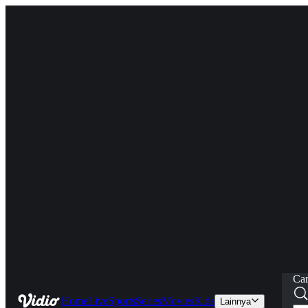
Car
Home
Live
Sports
Series
Movies
Kids
Lainnya