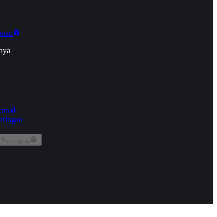
onan
nya
kun
aringan
 Perangkat