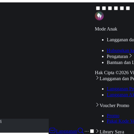
Mode Anak
Langganan da
Hubungkan k
Pengaturan
Bantuan dan 
Hak Cipta ©2026 V
Langganan dan P
Langganan Pr
Langganan Ak
Voucher Promo
Promo
Pakai Kode V
i
Langganan
···
Library Saya