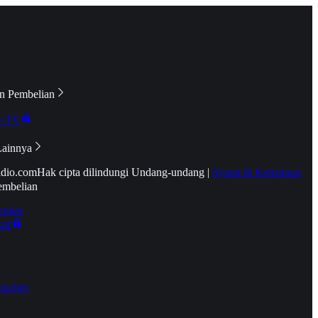
n Pembelian
e TV
Lainnya
idio.com
Hak cipta dilindungi Undang-undang
|
Syarat & Ketentuan
embelian
emier
tif
oucher