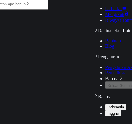
Daftarku
Mengikuti
Riwayat Tont
Bantuan dan Lain
Bantuan
Blog
Pengaturan
Pengaturan A
Pemeriksaan J
Bahasa
Keluar Semua
Bahasa
Indonesia
Inggris