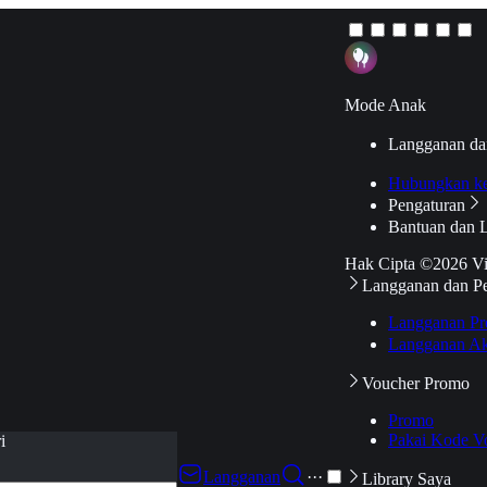
Mode Anak
Langganan da
Hubungkan k
Pengaturan
Bantuan dan 
Hak Cipta ©2026 V
Langganan dan P
Langganan Pr
Langganan Ak
Voucher Promo
Promo
Pakai Kode V
i
Langganan
···
Library Saya