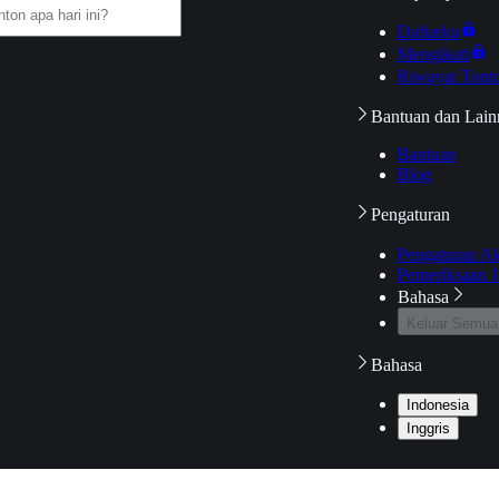
Daftarku
Mengikuti
Riwayat Tont
Bantuan dan Lain
Bantuan
Blog
Pengaturan
Pengaturan A
Pemeriksaan J
Bahasa
Keluar Semua
Bahasa
Indonesia
Inggris