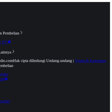
n Pembelian
e TV
Lainnya
idio.com
Hak cipta dilindungi Undang-undang
|
Syarat & Ketentuan
embelian
emier
tif
oucher