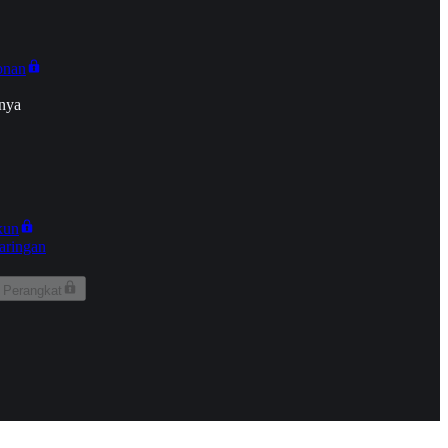
onan
nya
kun
aringan
 Perangkat