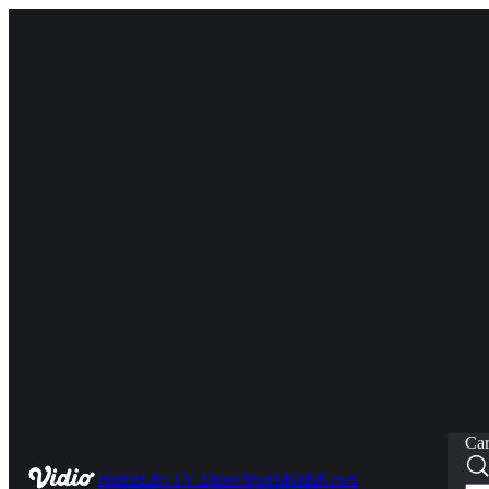
Car
Home
Live
TV Show
Sports
Kids
News