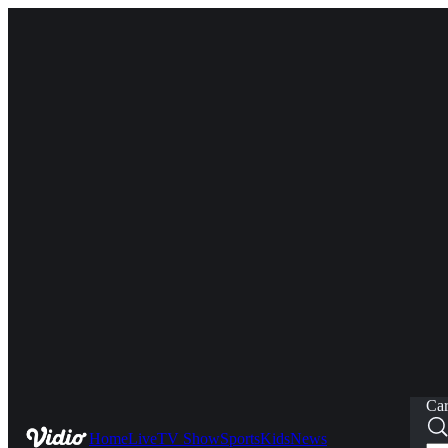
Car
Home
Live
TV Show
Sports
Kids
News