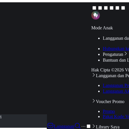
Mode Anak
Langganan da
Hubungkan k
Pengaturan
Bantuan dan 
Hak Cipta ©2026 V
Langganan dan P
Langganan Pr
Langganan Ak
Voucher Promo
Promo
Pakai Kode V
i
Langganan
···
Library Saya