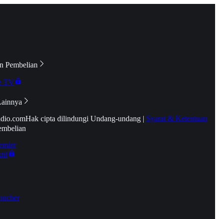
n Pembelian
e TV
Lainnya
idio.com
Hak cipta dilindungi Undang-undang
|
Syarat & Ketentuan
embelian
emier
tif
oucher