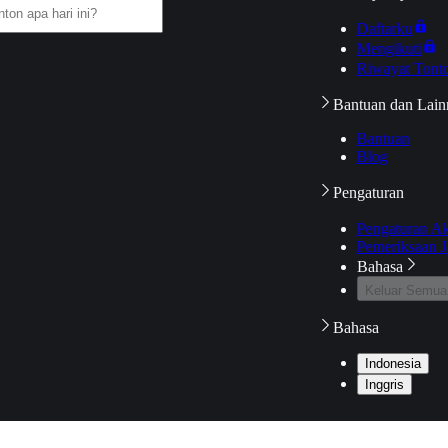
Daftarku
Mengikuti
Riwayat Tont
Bantuan dan Lain
Bantuan
Blog
Pengaturan
Pengaturan A
Pemeriksaan J
Bahasa
Keluar Semua
Bahasa
Indonesia
Inggris