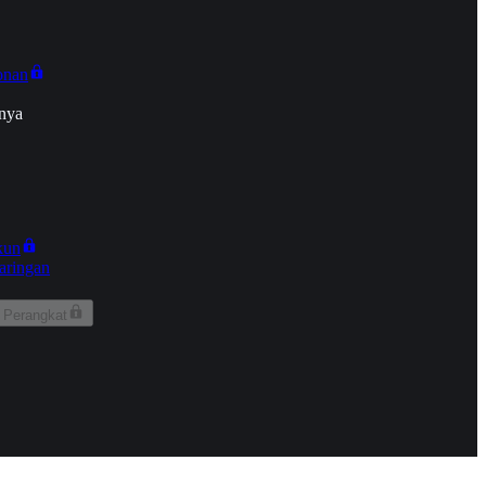
onan
nya
kun
aringan
 Perangkat