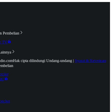
n Pembelian
e TV
Lainnya
idio.com
Hak cipta dilindungi Undang-undang
|
Syarat & Ketentuan
embelian
emier
tif
oucher