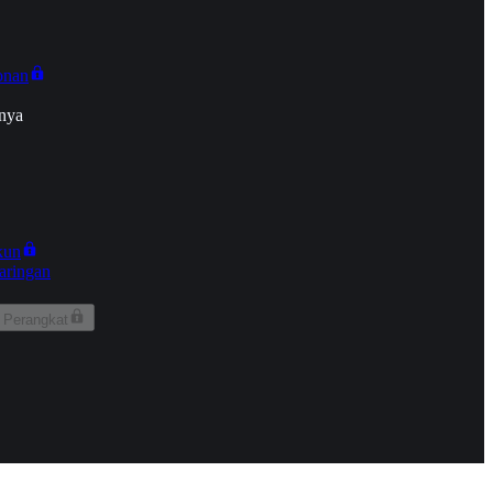
onan
nya
kun
aringan
 Perangkat