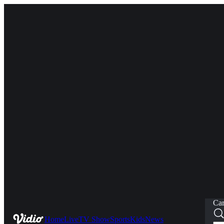
Car
Home
Live
TV Show
Sports
Kids
News