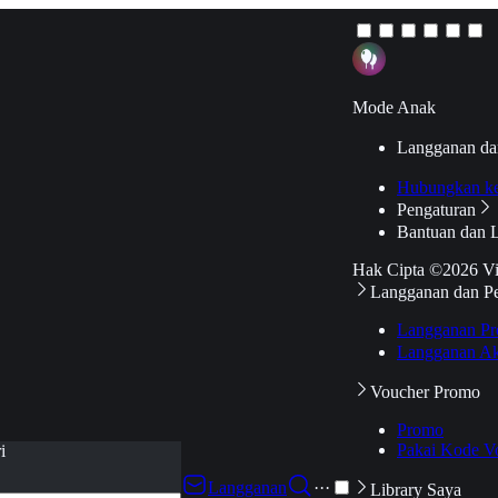
Mode Anak
Langganan da
Hubungkan k
Pengaturan
Bantuan dan 
Hak Cipta ©2026 V
Langganan dan P
Langganan Pr
Langganan Ak
Voucher Promo
Promo
Pakai Kode V
i
Langganan
···
Library Saya