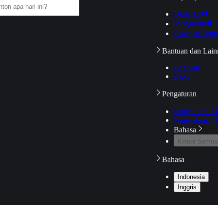
Daftarku
Mengikuti
Riwayat Tont
Bantuan dan Lain
Bantuan
Blog
Pengaturan
Pengaturan A
Pemeriksaan J
Bahasa
Keluar Semua
Bahasa
Indonesia
Inggris