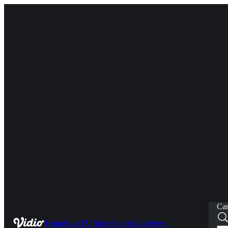
Car
Home
Live
TV Show
Sports
Kids
News