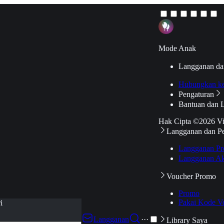
Mode Anak
Langganan da
Hubungkan k
Pengaturan
Bantuan dan 
Hak Cipta ©2026 V
Langganan dan P
Langganan Pr
Langganan Ak
Voucher Promo
Promo
Pakai Kode V
i
Langganan
···
Library Saya