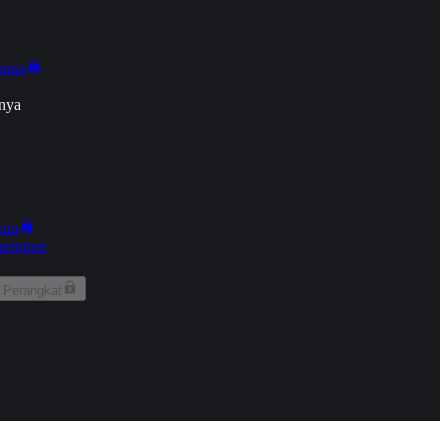
onan
nya
kun
aringan
 Perangkat