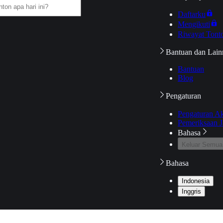
Daftarku
Mengikuti
Riwayat Tont
Bantuan dan Lain
Bantuan
Blog
Pengaturan
Pengaturan A
Pemeriksaan J
Bahasa
Keluar Semua
Bahasa
Indonesia
Inggris