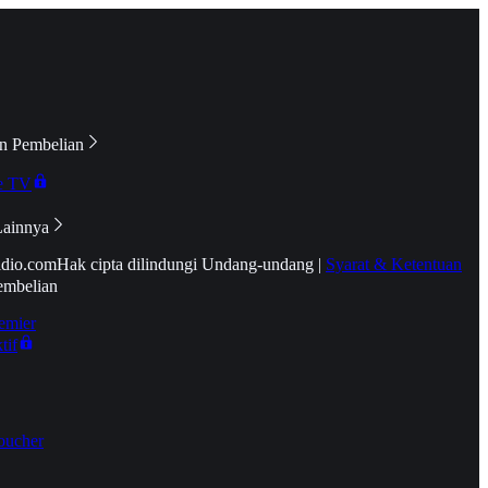
n Pembelian
e TV
Lainnya
idio.com
Hak cipta dilindungi Undang-undang
|
Syarat & Ketentuan
embelian
emier
tif
oucher