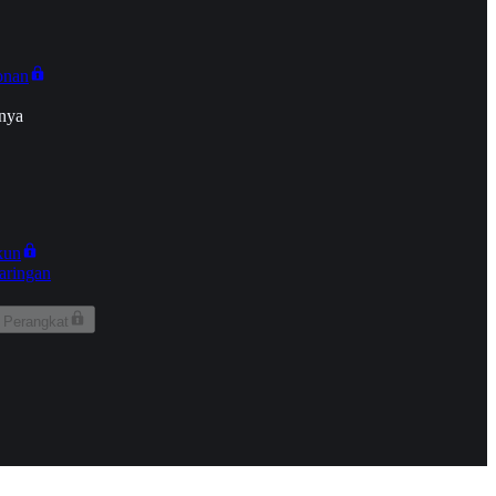
onan
nya
kun
aringan
 Perangkat