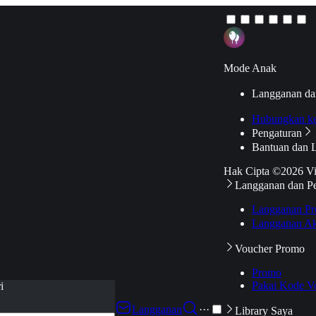
Mode Anak
Langganan da
Hubungkan k
Pengaturan
Bantuan dan 
Hak Cipta ©2026 V
Langganan dan P
Langganan Pr
Langganan Ak
Voucher Promo
Promo
Pakai Kode V
i
Langganan
···
Library Saya