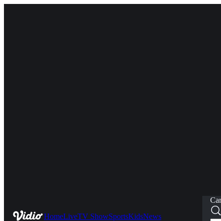
Car
Home
Live
TV Show
Sports
Kids
News