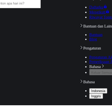
Daftarku
Mengikuti
Riwayat Tont
Bantuan dan Lain
Bantuan
Blog
Pengaturan
Pengaturan A
Pemeriksaan J
Bahasa
Keluar Semua
Bahasa
Indonesia
Inggris