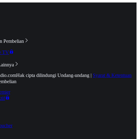
n Pembelian
e TV
Lainnya
idio.com
Hak cipta dilindungi Undang-undang
|
Syarat & Ketentuan
embelian
emier
tif
oucher