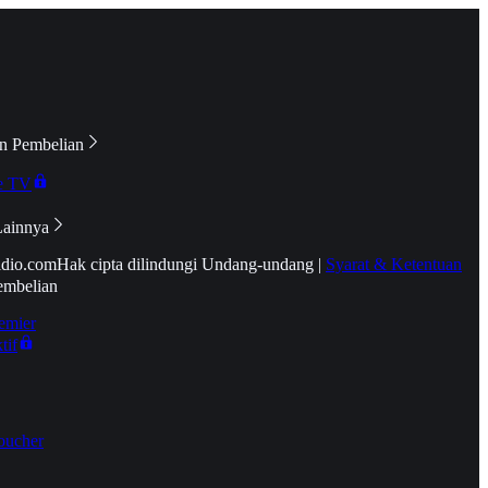
n Pembelian
e TV
Lainnya
idio.com
Hak cipta dilindungi Undang-undang
|
Syarat & Ketentuan
embelian
emier
tif
oucher