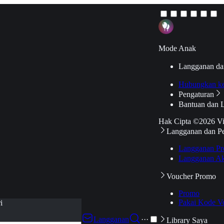
Mode Anak
Langganan da
Hubungkan k
Pengaturan
Bantuan dan 
Hak Cipta ©2026 V
Langganan dan P
Langganan Pr
Langganan Ak
Voucher Promo
Promo
Pakai Kode V
i
Langganan
···
Library Saya