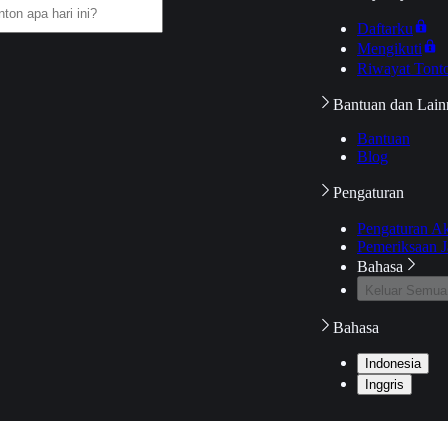
Daftarku
Mengikuti
Riwayat Tont
Bantuan dan Lain
Bantuan
Blog
Pengaturan
Pengaturan A
Pemeriksaan J
Bahasa
Keluar Semua
Bahasa
Indonesia
Inggris