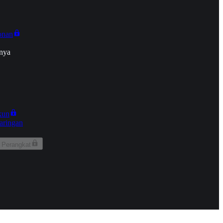
onan
nya
kun
aringan
 Perangkat