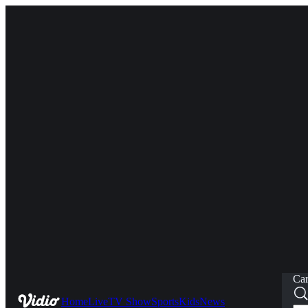
Car
Home
Live
TV Show
Sports
Kids
News