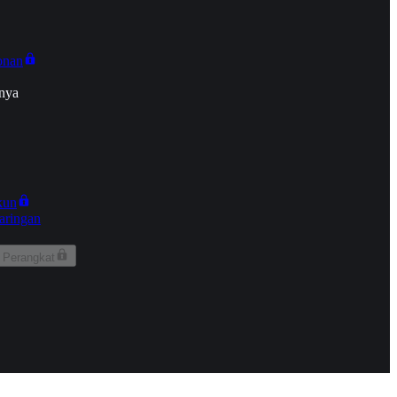
onan
nya
kun
aringan
 Perangkat