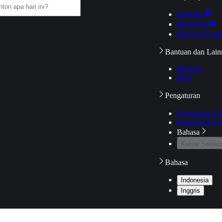
Daftarku
Mengikuti
Riwayat Tont
Bantuan dan Lain
Bantuan
Blog
Pengaturan
Pengaturan A
Pemeriksaan J
Bahasa
Keluar Semua
Bahasa
Indonesia
Inggris