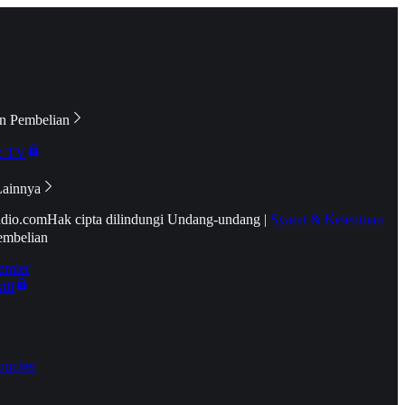
n Pembelian
e TV
Lainnya
idio.com
Hak cipta dilindungi Undang-undang
|
Syarat & Ketentuan
embelian
emier
tif
oucher