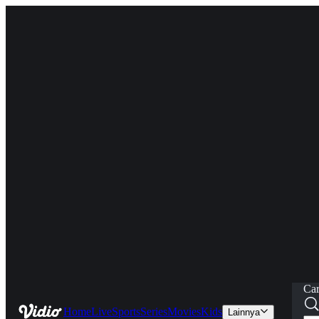
Car
Home
Live
Sports
Series
Movies
Kids
Lainnya