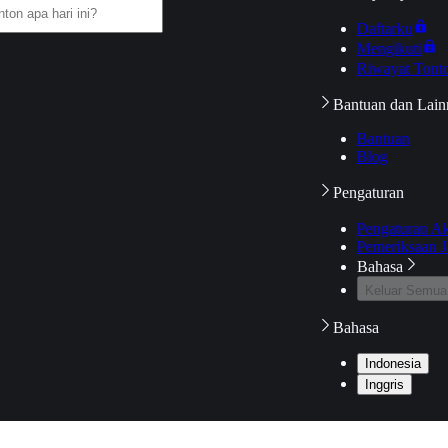
Daftarku
Mengikuti
Riwayat Tont
Bantuan dan Lain
Bantuan
Blog
Pengaturan
Pengaturan A
Pemeriksaan J
Bahasa
Keluar Semua
Bahasa
Indonesia
Inggris