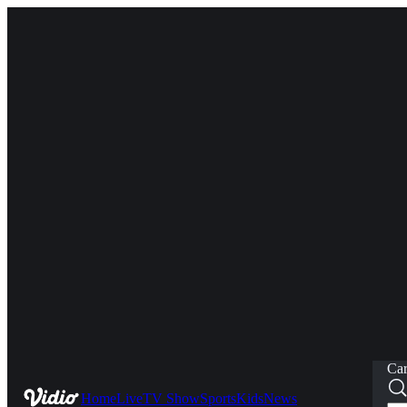
Car
Home
Live
TV Show
Sports
Kids
News