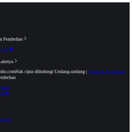
n Pembelian
e TV
Lainnya
idio.com
Hak cipta dilindungi Undang-undang
|
Syarat & Ketentuan
embelian
emier
tif
oucher