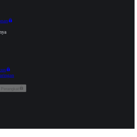
onan
nya
kun
aringan
 Perangkat