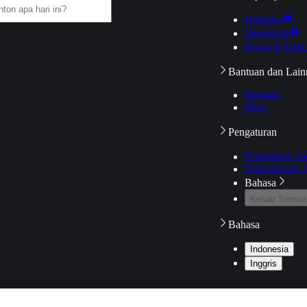
Daftarku
Mengikuti
Riwayat Tont
Bantuan dan Lain
Bantuan
Blog
Pengaturan
Pengaturan A
Pemeriksaan J
Bahasa
Keluar Semua
Bahasa
Indonesia
Inggris