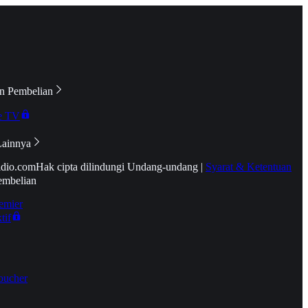
n Pembelian
e TV
Lainnya
idio.com
Hak cipta dilindungi Undang-undang
|
Syarat & Ketentuan
embelian
emier
tif
oucher