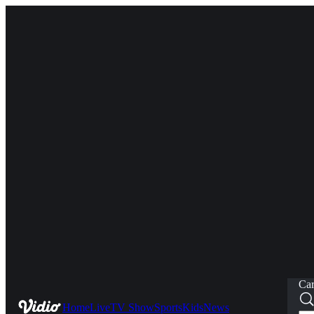
Car
Home
Live
TV Show
Sports
Kids
News