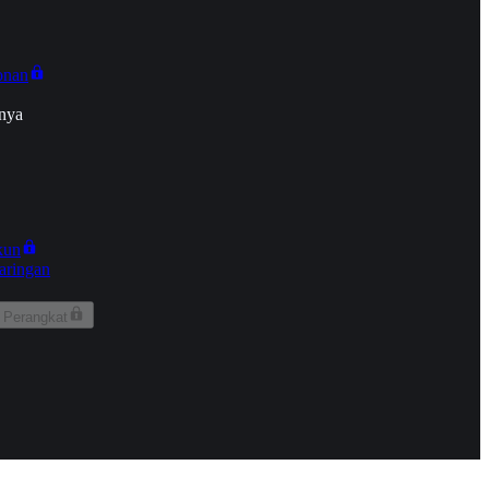
onan
nya
kun
aringan
 Perangkat