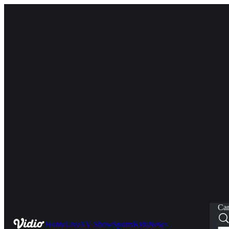
Car
Home
Live
TV Show
Sports
Kids
News