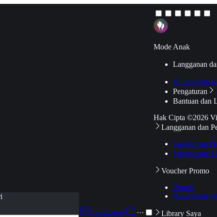
Mode Anak
Langganan da
Hubungkan k
Pengaturan
Bantuan dan 
Hak Cipta ©2026 V
Langganan dan P
Langganan Pr
Langganan Ak
Voucher Promo
Promo
Pakai Kode V
i
Langganan
···
Library Saya