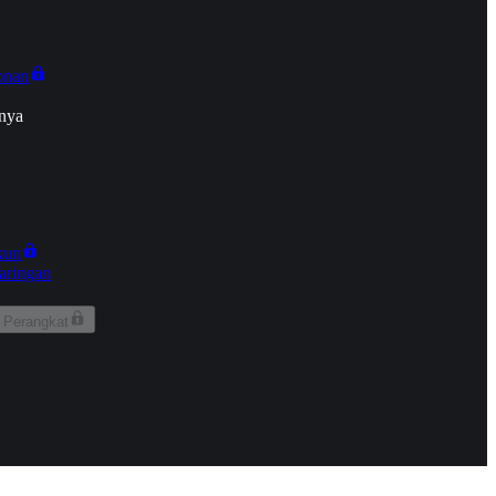
onan
nya
kun
aringan
 Perangkat