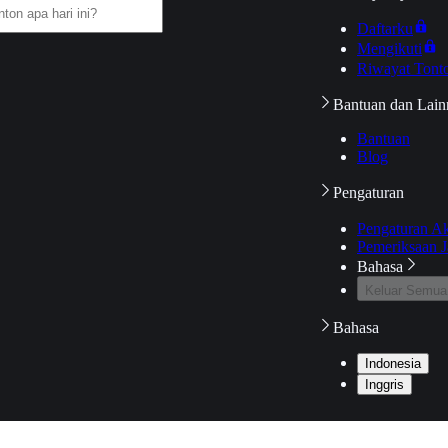
Daftarku
Mengikuti
Riwayat Tont
Bantuan dan Lain
Bantuan
Blog
Pengaturan
Pengaturan A
Pemeriksaan J
Bahasa
Keluar Semua
Bahasa
Indonesia
Inggris