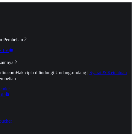
n Pembelian
e TV
Lainnya
idio.com
Hak cipta dilindungi Undang-undang
|
Syarat & Ketentuan
embelian
emier
tif
oucher