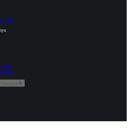
onan
nya
kun
aringan
 Perangkat