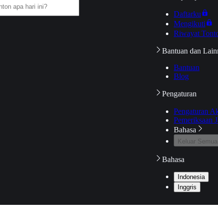
Daftarku
Mengikuti
Riwayat Tont
Bantuan dan Lain
Bantuan
Blog
Pengaturan
Pengaturan A
Pemeriksaan J
Bahasa
Keluar Semua
Bahasa
Indonesia
Inggris