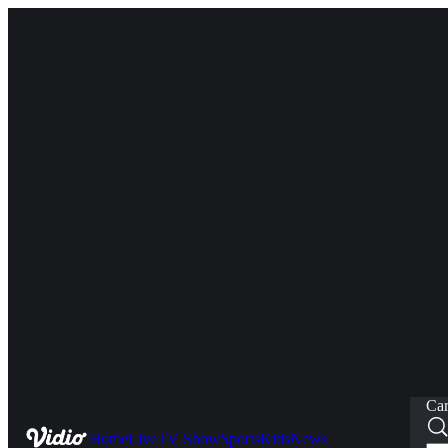
Car
Home
Live
TV Show
Sports
Kids
News