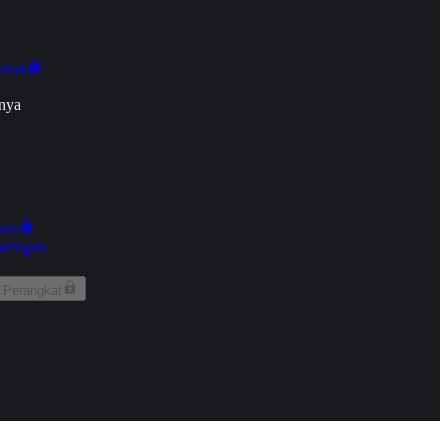
onan
nya
kun
aringan
 Perangkat