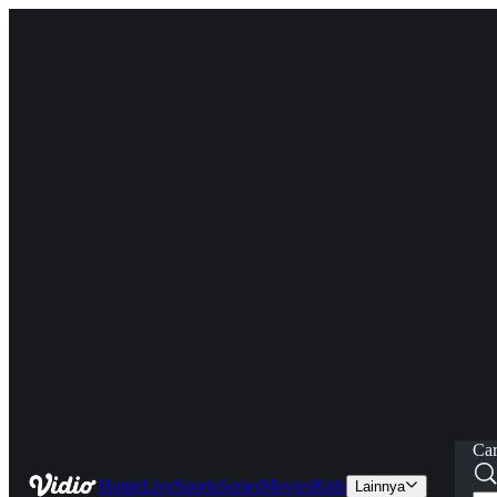
Car
Home
Live
Sports
Series
Movies
Kids
Lainnya