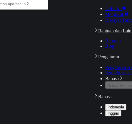
Daftarku
Mengikuti
Riwayat Tont
Bantuan dan Lain
Bantuan
Blog
Pengaturan
Pengaturan A
Pemeriksaan J
Bahasa
Keluar Semua
Bahasa
Indonesia
Inggris