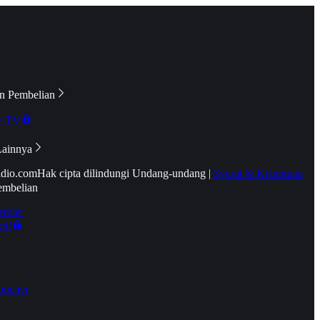
n Pembelian
e TV
Lainnya
idio.com
Hak cipta dilindungi Undang-undang
|
Syarat & Ketentuan
embelian
emier
tif
oucher