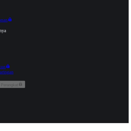
onan
nya
kun
aringan
 Perangkat