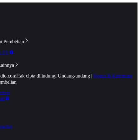
n Pembelian
e TV
Lainnya
idio.com
Hak cipta dilindungi Undang-undang
|
Syarat & Ketentuan
embelian
emier
tif
oucher