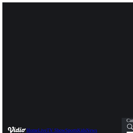
Car
Home
Live
TV Show
Sports
Kids
News