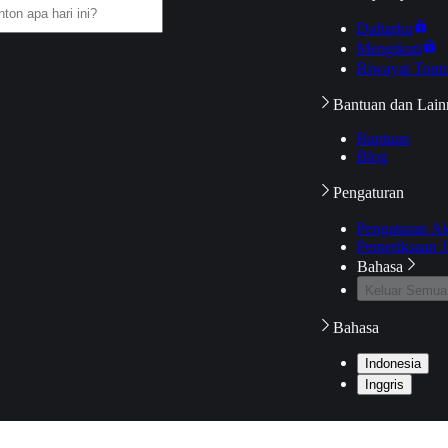
Daftarku
Mengikuti
Riwayat Tont
Bantuan dan Lain
Bantuan
Blog
Pengaturan
Pengaturan A
Pemeriksaan J
Bahasa
Keluar Semua
Bahasa
Indonesia
Inggris