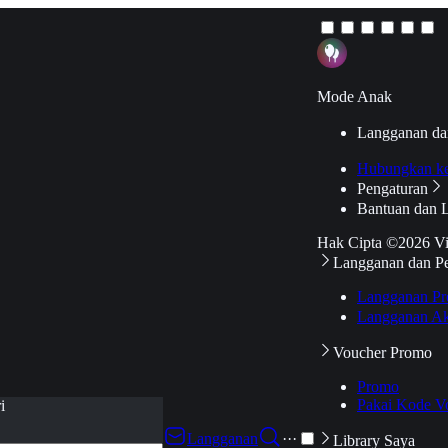
Mode Anak
Langganan da
Hubungkan k
Pengaturan
Bantuan dan 
Hak Cipta ©2026 V
Langganan dan P
Langganan Pr
Langganan Ak
Voucher Promo
Promo
Pakai Kode V
i
Langganan
···
Library Saya