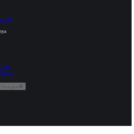
onan
nya
kun
aringan
 Perangkat