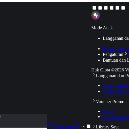
Mode Anak
Langganan da
Hubungkan k
Pengaturan
Bantuan dan 
Hak Cipta ©2026 V
Langganan dan P
Langganan Pr
Langganan Ak
Voucher Promo
Promo
Pakai Kode V
i
Langganan
···
Library Saya