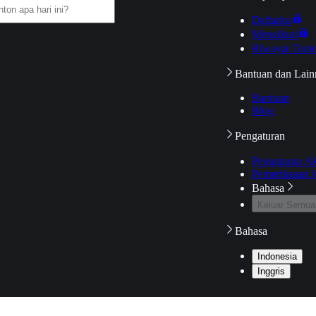
Daftarku
Mengikuti
Riwayat Tont
Bantuan dan Lain
Bantuan
Blog
Pengaturan
Pengaturan A
Pemeriksaan J
Bahasa
Keluar Semua
Bahasa
Indonesia
Inggris