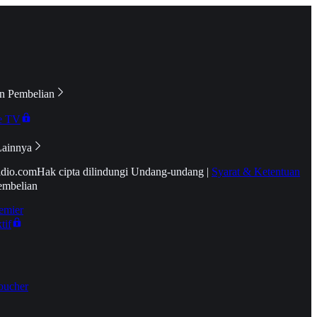
n Pembelian
e TV
Lainnya
idio.com
Hak cipta dilindungi Undang-undang
|
Syarat & Ketentuan
embelian
emier
tif
oucher