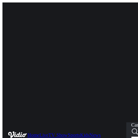
Car
Home
Live
TV Show
Sports
Kids
News