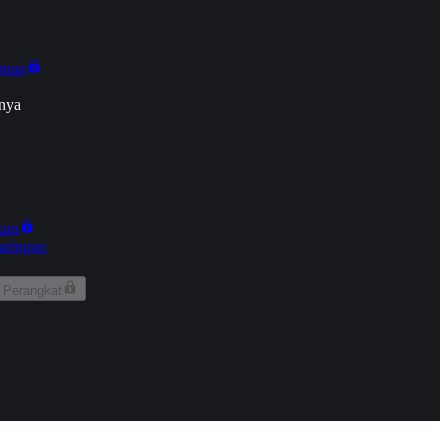
onan
nya
kun
aringan
 Perangkat