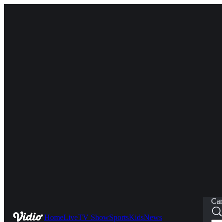
Car
Home
Live
TV Show
Sports
Kids
News