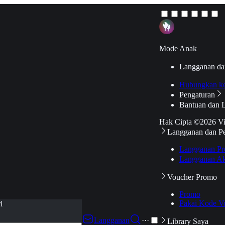
Mode Anak
Langganan da
Hubungkan k
Pengaturan
Bantuan dan 
Hak Cipta ©2026 V
Langganan dan P
Langganan Pr
Langganan Ak
Voucher Promo
Promo
Pakai Kode V
i
Langganan
···
Library Saya