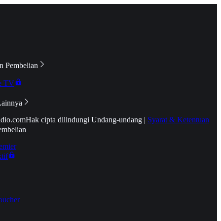
n Pembelian
e TV
Lainnya
idio.com
Hak cipta dilindungi Undang-undang
|
Syarat & Ketentuan
embelian
emier
tif
oucher