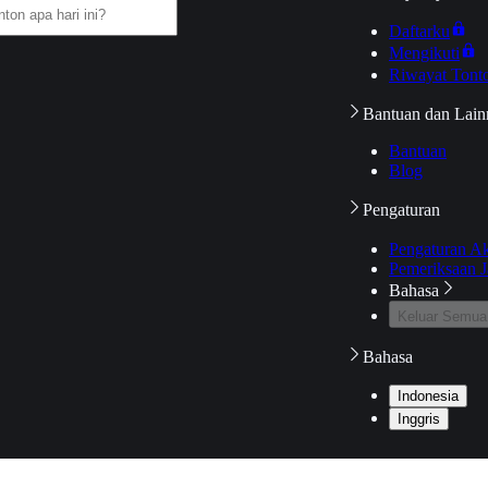
Daftarku
Mengikuti
Riwayat Tont
Bantuan dan Lain
Bantuan
Blog
Pengaturan
Pengaturan A
Pemeriksaan J
Bahasa
Keluar Semua
Bahasa
Indonesia
Inggris