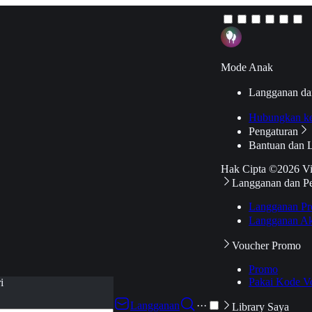
Mode Anak
Langganan da
Hubungkan k
Pengaturan
Bantuan dan 
Hak Cipta ©2026 V
Langganan dan P
Langganan Pr
Langganan Ak
Voucher Promo
Promo
Pakai Kode V
i
Langganan
···
Library Saya