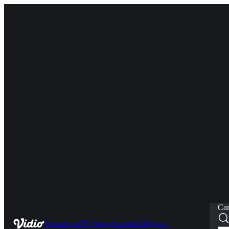
Car
Home
Live
TV Show
Sports
Kids
News