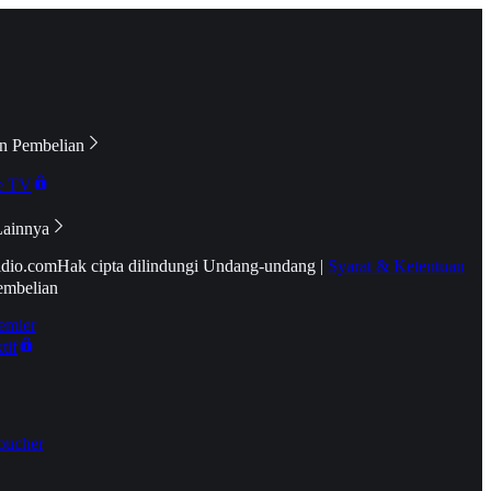
n Pembelian
e TV
Lainnya
idio.com
Hak cipta dilindungi Undang-undang
|
Syarat & Ketentuan
embelian
emier
tif
oucher