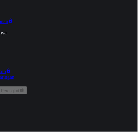
onan
nya
kun
aringan
 Perangkat