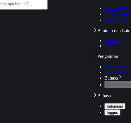
Daftarku
Mengikuti
Riwayat Tont
Bantuan dan Lain
Bantuan
Blog
Pengaturan
Pengaturan A
Pemeriksaan J
Bahasa
Keluar Semua
Bahasa
Indonesia
Inggris