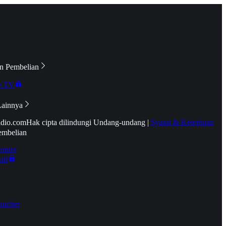
n Pembelian
e TV
Lainnya
idio.com
Hak cipta dilindungi Undang-undang
|
Syarat & Ketentuan
embelian
emier
tif
oucher