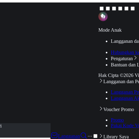
Mode Anak
Langganan da
Hubungkan k
Pengaturan
Bantuan dan 
Hak Cipta ©2026 V
Langganan dan P
Langganan Pr
Langganan Ak
Voucher Promo
Promo
Pakai Kode V
i
Langganan
···
Library Saya