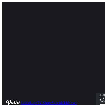
Car
Home
Live
TV Show
Sports
Kids
News