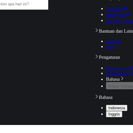
Daftarku
Mengikuti
Riwayat Tont
Bantuan dan Lain
Bantuan
Blog
Pengaturan
Pengaturan A
Pemeriksaan J
Bahasa
Keluar Semua
Bahasa
Indonesia
Inggris