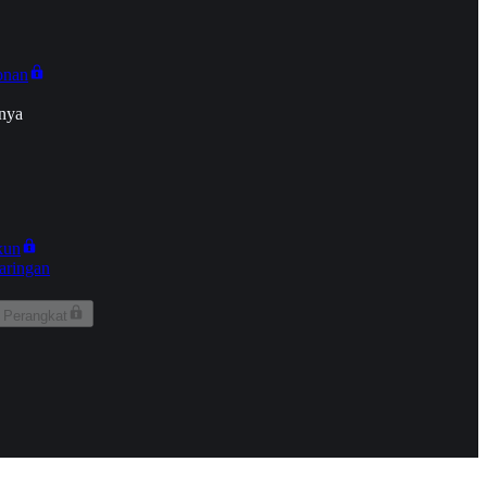
onan
nya
kun
aringan
 Perangkat