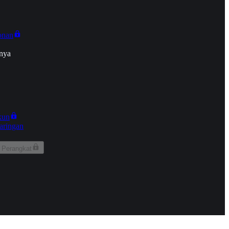
onan
nya
kun
aringan
 Perangkat