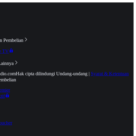
n Pembelian
e TV
Lainnya
idio.com
Hak cipta dilindungi Undang-undang
|
Syarat & Ketentuan
embelian
emier
tif
oucher