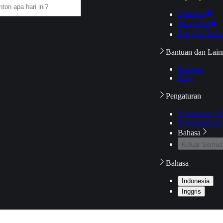
Daftarku
Mengikuti
Riwayat Tont
Bantuan dan Lain
Bantuan
Blog
Pengaturan
Pengaturan A
Pemeriksaan J
Bahasa
Keluar Semua
Bahasa
Indonesia
Inggris