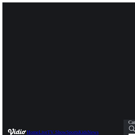
Car
Home
Live
TV Show
Sports
Kids
News