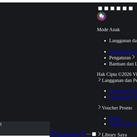
Mode Anak
Langganan da
Hubungkan k
Pengaturan
Bantuan dan 
Hak Cipta ©2026 V
Langganan dan P
Langganan Pr
Langganan Ak
Voucher Promo
Promo
Pakai Kode V
i
Langganan
···
Library Saya