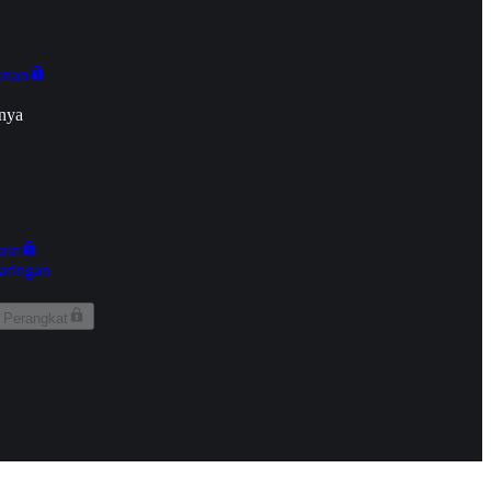
onan
nya
kun
aringan
 Perangkat