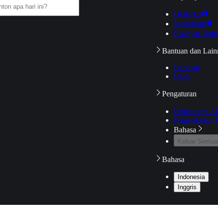
Daftarku
Mengikuti
Riwayat Tont
Bantuan dan Lain
Bantuan
Blog
Pengaturan
Pengaturan A
Pemeriksaan J
Bahasa
Keluar Semua
Bahasa
Indonesia
Inggris