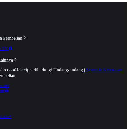
n Pembelian
e TV
Lainnya
idio.com
Hak cipta dilindungi Undang-undang
|
Syarat & Ketentuan
embelian
emier
tif
oucher