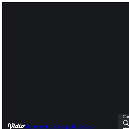
Car
Home
Live
TV Show
Sports
Kids
News