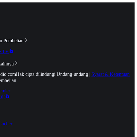
n Pembelian
e TV
Lainnya
idio.com
Hak cipta dilindungi Undang-undang
|
Syarat & Ketentuan
embelian
emier
tif
oucher