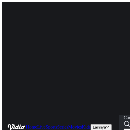
Car
Home
Live
Sports
Series
Movies
Kids
Lainnya