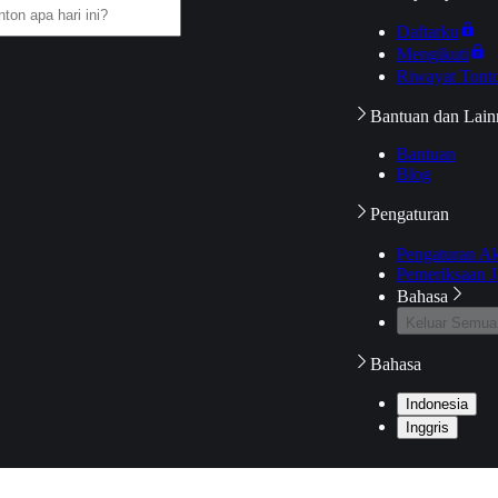
Daftarku
Mengikuti
Riwayat Tont
Bantuan dan Lain
Bantuan
Blog
Pengaturan
Pengaturan A
Pemeriksaan J
Bahasa
Keluar Semua
Bahasa
Indonesia
Inggris