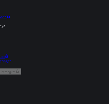
onan
nya
kun
aringan
 Perangkat