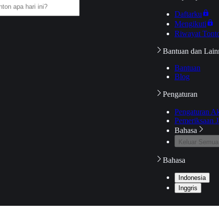
Daftarku
Mengikuti
Riwayat Tont
Bantuan dan Lain
Bantuan
Blog
Pengaturan
Pengaturan A
Pemeriksaan J
Bahasa
Keluar Semua
Bahasa
Indonesia
Inggris