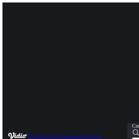
Car
Home
Live
TV Show
Sports
Kids
News