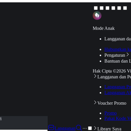
Mode Anak
Langganan da
Hubungkan k
Pengaturan
Bantuan dan 
Hak Cipta ©2026 V
Langganan dan P
Langganan Pr
Langganan Ak
Voucher Promo
Promo
Pakai Kode V
i
Langganan
···
Library Saya