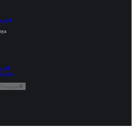
onan
nya
kun
aringan
 Perangkat