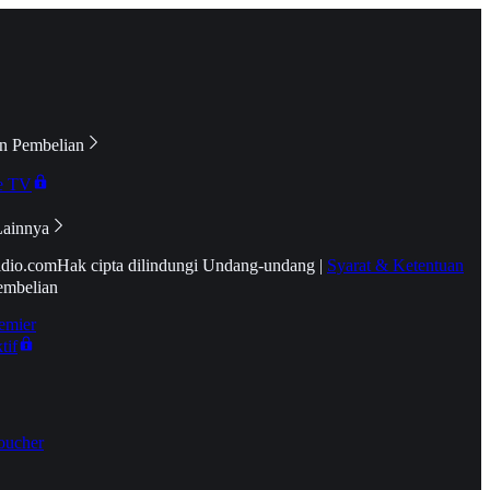
n Pembelian
e TV
Lainnya
idio.com
Hak cipta dilindungi Undang-undang
|
Syarat & Ketentuan
embelian
emier
tif
oucher