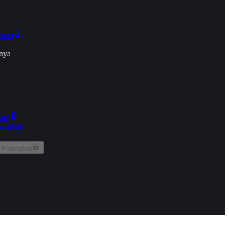
onan
nya
kun
aringan
 Perangkat