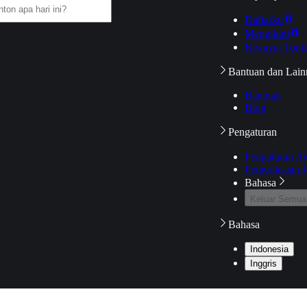
Daftarku
Mengikuti
Riwayat Tont
Bantuan dan Lain
Bantuan
Blog
Pengaturan
Pengaturan A
Pemeriksaan J
Bahasa
Keluar Semua
Bahasa
Indonesia
Inggris