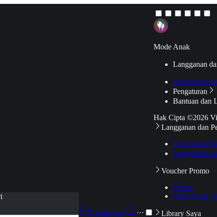
Mode Anak
Langganan da
Hubungkan k
Pengaturan
Bantuan dan 
Hak Cipta ©2026 V
Langganan dan P
Langganan Pr
Langganan Ak
Voucher Promo
Promo
Pakai Kode V
i
Langganan
···
Library Saya