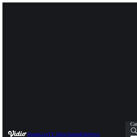
Car
Home
Live
TV Show
Sports
Kids
News