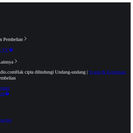
n Pembelian
e TV
Lainnya
idio.com
Hak cipta dilindungi Undang-undang
|
Syarat & Ketentuan
embelian
emier
tif
oucher