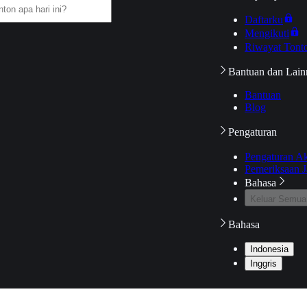
Daftarku
Mengikuti
Riwayat Tont
Bantuan dan Lain
Bantuan
Blog
Pengaturan
Pengaturan A
Pemeriksaan J
Bahasa
Keluar Semua
Bahasa
Indonesia
Inggris