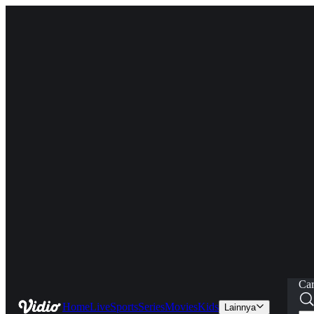
Car
Home
Live
Sports
Series
Movies
Kids
Lainnya