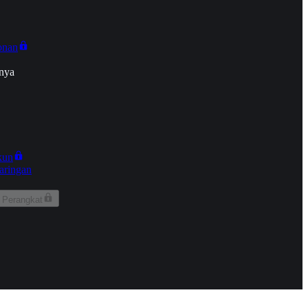
onan
nya
kun
aringan
 Perangkat