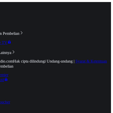
n Pembelian
e TV
Lainnya
idio.com
Hak cipta dilindungi Undang-undang
|
Syarat & Ketentuan
embelian
emier
tif
oucher