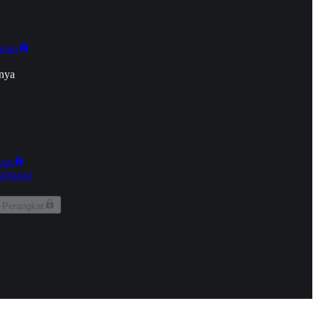
onan
nya
kun
aringan
 Perangkat