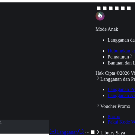
Mode Anak
Langganan da
Hubungkan k
Pengaturan
Bantuan dan 
Hak Cipta ©2026 V
Langganan dan P
Langganan Pr
Langganan Ak
Voucher Promo
Promo
Pakai Kode V
i
Langganan
···
Library Saya