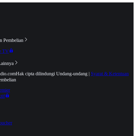
n Pembelian
e TV
Lainnya
idio.com
Hak cipta dilindungi Undang-undang
|
Syarat & Ketentuan
embelian
emier
tif
oucher