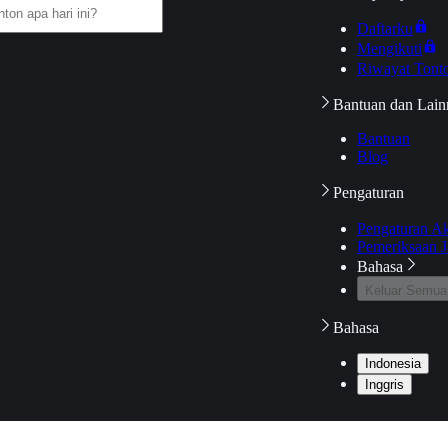
Daftarku
Mengikuti
Riwayat Tont
Bantuan dan Lain
Bantuan
Blog
Pengaturan
Pengaturan A
Pemeriksaan J
Bahasa
Keluar Semua
Bahasa
Indonesia
Inggris