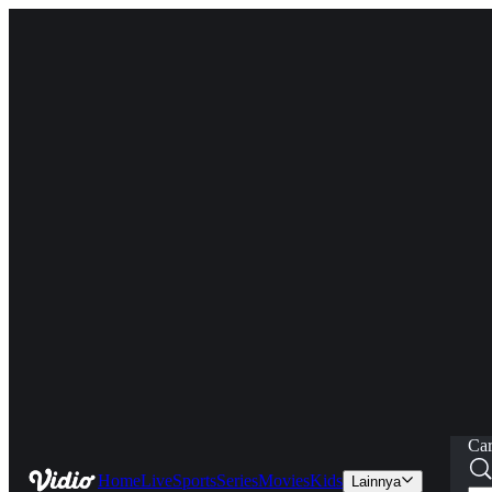
Car
Home
Live
Sports
Series
Movies
Kids
Lainnya