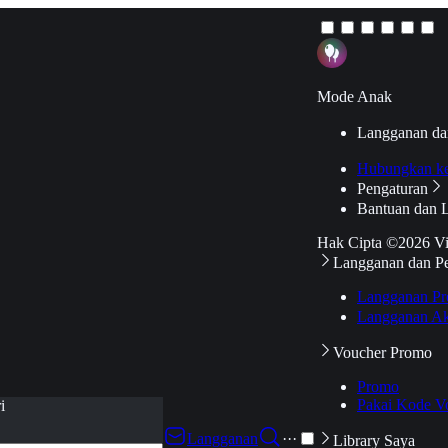
Mode Anak
Langganan da
Hubungkan k
Pengaturan
Bantuan dan 
Hak Cipta ©2026 V
Langganan dan P
Langganan Pr
Langganan Ak
Voucher Promo
Promo
Pakai Kode V
i
Langganan
···
Library Saya