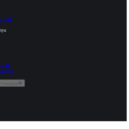
onan
nya
kun
aringan
 Perangkat