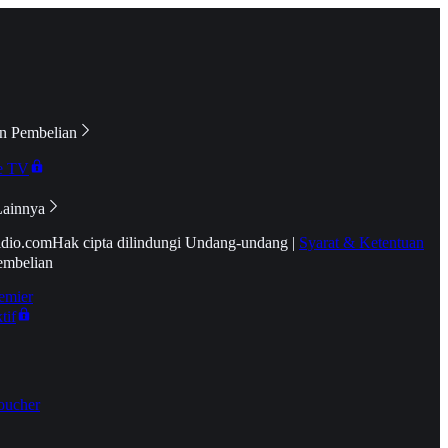
n Pembelian
e TV
Lainnya
idio.com
Hak cipta dilindungi Undang-undang
|
Syarat & Ketentuan
embelian
emier
tif
oucher