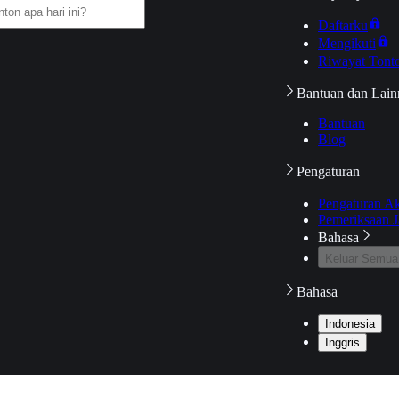
Daftarku
Mengikuti
Riwayat Tont
Bantuan dan Lain
Bantuan
Blog
Pengaturan
Pengaturan A
Pemeriksaan J
Bahasa
Keluar Semua
Bahasa
Indonesia
Inggris