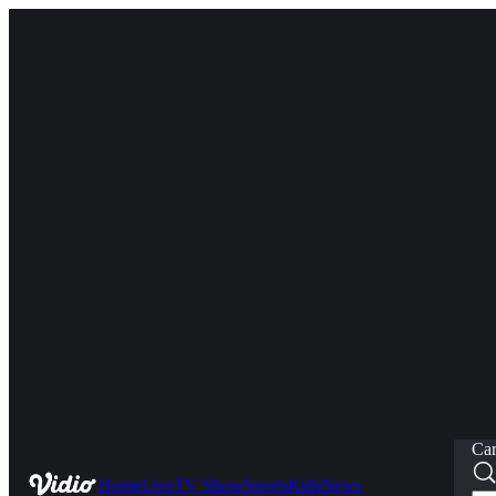
Car
Home
Live
TV Show
Sports
Kids
News