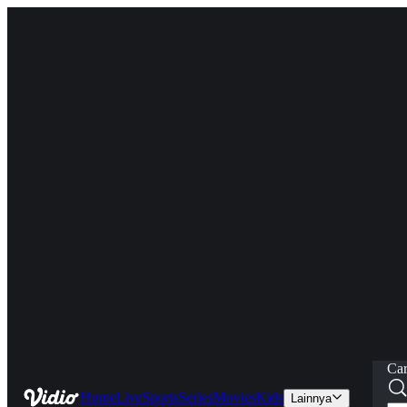
Car
Home
Live
Sports
Series
Movies
Kids
Lainnya