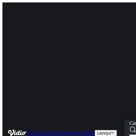
Car
Home
Live
Sports
Series
Movies
Kids
Lainnya