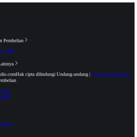
n Pembelian
e TV
Lainnya
idio.com
Hak cipta dilindungi Undang-undang
|
Syarat & Ketentuan
embelian
emier
tif
oucher