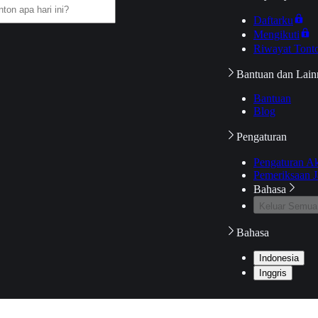
Daftarku
Mengikuti
Riwayat Tont
Bantuan dan Lain
Bantuan
Blog
Pengaturan
Pengaturan A
Pemeriksaan J
Bahasa
Keluar Semua
Bahasa
Indonesia
Inggris