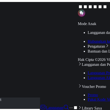
Mode Anak
Langganan da
Hubungkan k
Pengaturan
Bantuan dan 
Hak Cipta ©2026 V
Langganan dan P
Langganan Pr
Langganan Ak
Voucher Promo
Promo
Pakai Kode V
i
Langganan
···
Library Saya