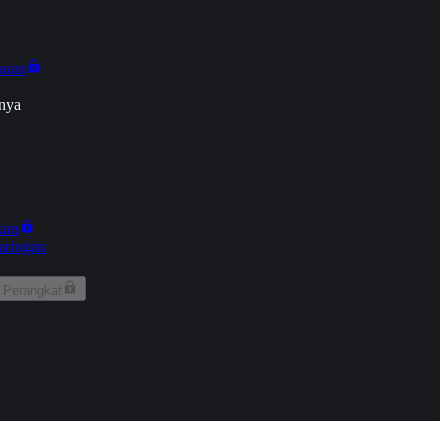
onan
nya
kun
aringan
 Perangkat