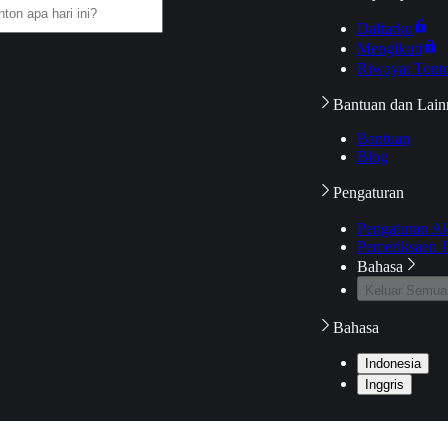
Daftarku
Mengikuti
Riwayat Tont
Bantuan dan Lain
Bantuan
Blog
Pengaturan
Pengaturan A
Pemeriksaan J
Bahasa
Keluar Semua
Bahasa
Indonesia
Inggris