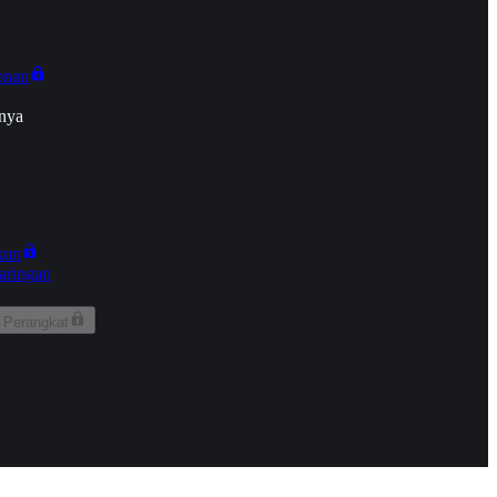
onan
nya
kun
aringan
 Perangkat