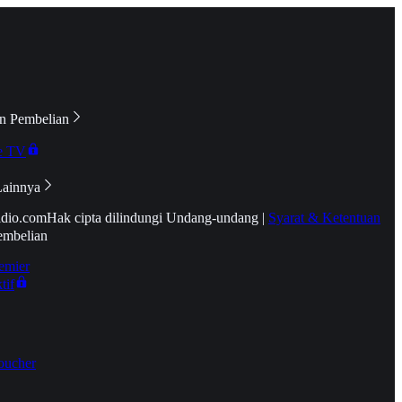
n Pembelian
e TV
Lainnya
idio.com
Hak cipta dilindungi Undang-undang
|
Syarat & Ketentuan
embelian
emier
tif
oucher