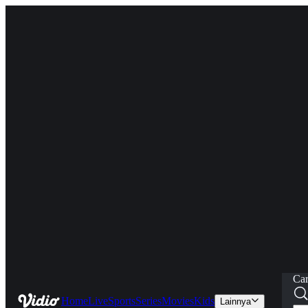
Car
Home
Live
Sports
Series
Movies
Kids
Lainnya