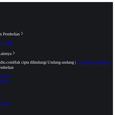
n Pembelian
e TV
Lainnya
idio.com
Hak cipta dilindungi Undang-undang
|
Syarat & Ketentuan
embelian
emier
tif
oucher