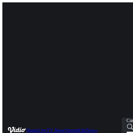
Car
Home
Live
TV Show
Sports
Kids
News