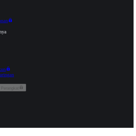
onan
nya
kun
aringan
 Perangkat