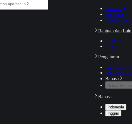
Daftarku
Mengikuti
Riwayat Tont
Bantuan dan Lain
Bantuan
Blog
Pengaturan
Pengaturan A
Pemeriksaan J
Bahasa
Keluar Semua
Bahasa
Indonesia
Inggris