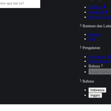
Daftarku
Mengikuti
Riwayat Tont
Bantuan dan Lain
Bantuan
Blog
Pengaturan
Pengaturan A
Pemeriksaan J
Bahasa
Keluar Semua
Bahasa
Indonesia
Inggris