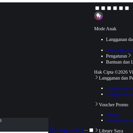
Mode Anak
Langganan da
Hubungkan k
Pengaturan
Bantuan dan 
Hak Cipta ©2026 V
Langganan dan P
Langganan Pr
Langganan Ak
Voucher Promo
Promo
Pakai Kode V
i
Langganan
···
Library Saya