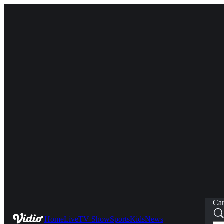
Car
Home
Live
TV Show
Sports
Kids
News