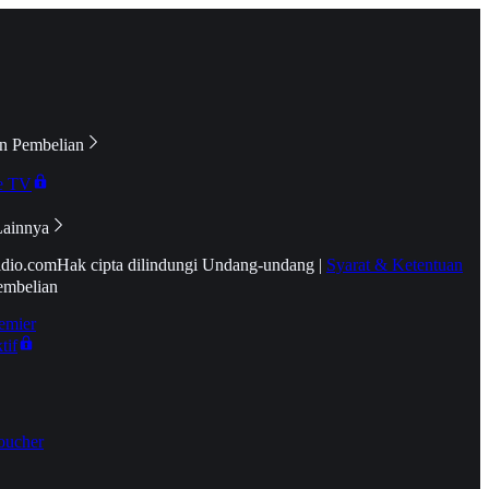
n Pembelian
e TV
Lainnya
idio.com
Hak cipta dilindungi Undang-undang
|
Syarat & Ketentuan
embelian
emier
tif
oucher