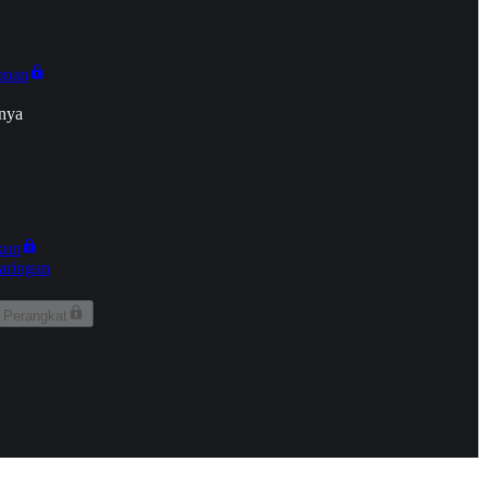
onan
nya
kun
aringan
 Perangkat